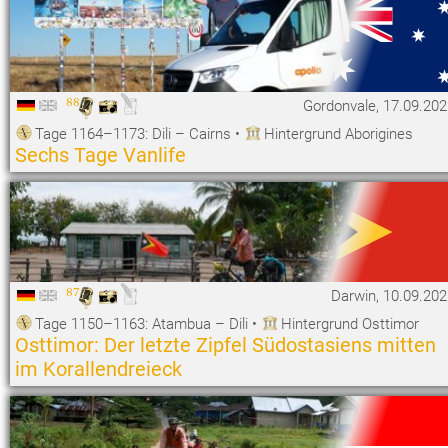
88
Gordonvale, 17.09.20
Tage 1164–1173: Dili – Cairns
•
Hintergrund Aborigines
Sechs Tage Vanlife
87
Darwin, 10.09.20
Tage 1150–1163: Atambua – Dili
•
Hintergrund Osttimor
Osttimor: Der letzte Zipfel Südostasiens mitten
im Korallendreieck