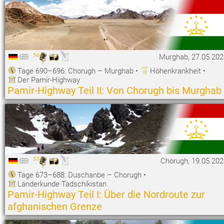
56
Murghab, 27.05.202
Tage 690–696: Chorugh – Murghab
•
Höhenkrankheit
•
Der Pamir-Highway
Pamir-Highway Teil II: Von Chorugh bis Murghab
55
Chorugh, 19.05.202
Tage 673–688: Duschanbe – Chorugh
•
Länderkunde Tadschikistan
Pamir-Highway Teil I: Über die Nordroute zur
afghanischen Grenze