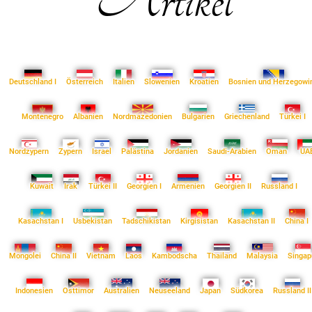
Artikel
Deutschland I
Österreich
Italien
Slowenien
Kroatien
Bosnien und Herzegowi
Montenegro
Albanien
Nordmazedonien
Bulgarien
Griechenland
Türkei I
Nordzypern
Zypern
Israel
Palästina
Jordanien
Saudi-Arabien
Oman
UA
Kuwait
Irak
Türkei II
Georgien I
Armenien
Georgien II
Russland I
Kasachstan I
Usbekistan
Tadschikistan
Kirgisistan
Kasachstan II
China I
Mongolei
China II
Vietnam
Laos
Kambodscha
Thailand
Malaysia
Singap
Indonesien
Osttimor
Australien
Neuseeland
Japan
Südkorea
Russland II