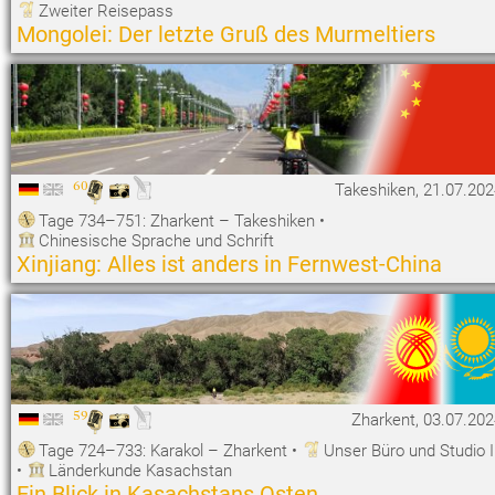
Zweiter Reisepass
Mongolei: Der letzte Gruß des Murmeltiers
60
Takeshiken, 21.07.20
Tage 734–751: Zharkent – Takeshiken
•
Chinesische Sprache und Schrift
Xinjiang: Alles ist anders in Fernwest-China
59
Zharkent, 03.07.20
Tage 724–733: Karakol – Zharkent
•
Unser Büro und Studio I
•
Länderkunde Kasachstan
Ein Blick in Kasachstans Osten