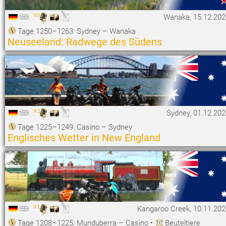
93
Wanaka, 15.12.202
Tage 1250–1263: Sydney – Wanaka
Neuseeland: Radwege des Südens
92
Sydney, 01.12.20
Tage 1225–1249: Casino – Sydney
Englisches Wetter in New England
91
Kangaroo Creek, 10.11.202
Tage 1208–1225: Munduberra – Casino
•
Beuteltiere