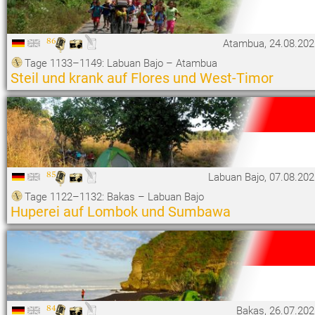
86
Atambua, 24.08.202
Tage 1133–1149: Labuan Bajo – Atambua
Steil und krank auf Flores und West-Timor
85
Labuan Bajo, 07.08.20
Tage 1122–1132: Bakas – Labuan Bajo
Huperei auf Lombok und Sumbawa
84
Bakas, 26.07.202