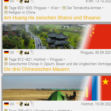
Xi’an, 13.10.20
Tage 822–835: Pingyao – Xi’an
•
Die Terrakotta-Armee
•
Religion in China
Am Huang He zwischen Shanxi und Shaanxi
64
Pingyao, 30.09.20
Tage 812–821: Hohhot – Pingyao
•
Geschichte Chinas II: Opium, Boxer und die Ungleichen Verträg
Die drei Chinesischen Mauern
63
Hohhot, 19.09.202
Tage 795–811: Ulaanbaatar – Hohhot
•