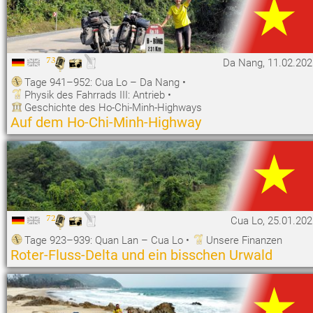
73
Da Nang, 11.02.202
Tage 941–952: Cua Lo – Da Nang
•
Physik des Fahrrads III: Antrieb
•
Geschichte des Ho-Chi-Minh-Highways
Auf dem Ho-Chi-Minh-Highway
72
Cua Lo, 25.01.20
Tage 923–939: Quan Lan – Cua Lo
•
Unsere Finanzen
Roter-Fluss-Delta und ein bisschen Urwald