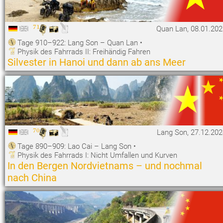
71
Quan Lan, 08.01.202
Tage 910–922: Lang Son – Quan Lan
•
Physik des Fahrrads II: Freihändig Fahren
Silvester in Hanoi und dann ab ans Meer
70
Lang Son, 27.12.202
Tage 890–909: Lao Cai – Lang Son
•
Physik des Fahrrads I: Nicht Umfallen und Kurven
In den Bergen Nordvietnams – und nochmal
nach China