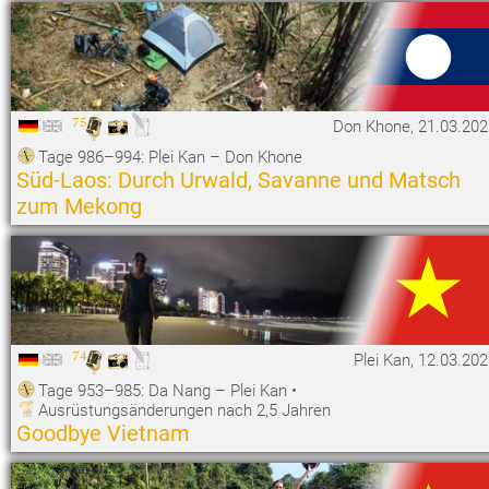
75
Don Khone, 21.03.202
Tage 986–994: Plei Kan – Don Khone
Süd-Laos: Durch Urwald, Savanne und Matsch
zum Mekong
74
Plei Kan, 12.03.20
Tage 953–985: Da Nang – Plei Kan
•
Ausrüstungsänderungen nach 2,5 Jahren
Goodbye Vietnam