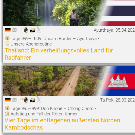
77
Ayutthaya, 05.04.20
Tage 999–1009: Choam Border – Ayutthaya
•
Unsere Abendroutine
Thailand: Ein verheißungsvolles Land für
Radfahrer
76
Ta Pek, 28.03.20
Tage 995–999: Don Khone – Chong Chom
•
Aufstieg und Fall der Roten Khmer
Vier Tage im entlegenen äußersten Norden
Kambodschas