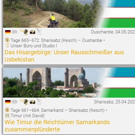
54
Duschanbe, 04.05.202
Tage 665–672: Sharisabz (Kesch) – Dushanbe
•
Unser Büro und Studio I
Das Hisargebirge: Unser Rausschmeißer aus
Usbekistan
53
Sharisabz, 25.04.20
Tage 661–664: Samarkand – Sharisabz (Kesch)
•
Timur (mit David)
Wie Timur die Reichtümer Samarkands
zusammenplünderte