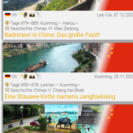
69
Lao Cai, 07.12.20
Tage 879–889: Kunming – Hekou
•
Geschichte Chinas VI: Mao Zedong
Radreisen in China: Das große Fazit!
68
Kunming, 25.11.202
Tage 859–878: Leshan – Kunming
•
Geschichte Chinas V: Chiang Kai-Shek
Eine Stausee-Kette namens Jangtsekiang