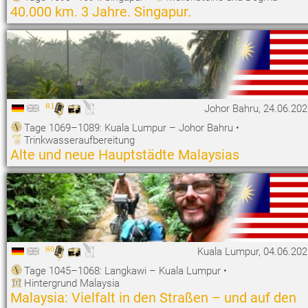
40.000 km. 3 Jahre. Singapur.
81
Johor Bahru, 24.06.20
Tage 1069–1089: Kuala Lumpur – Johor Bahru
•
Trinkwasseraufbereitung
Alte und neue Hauptstädte Malaysias
80
Kuala Lumpur, 04.06.202
Tage 1045–1068: Langkawi – Kuala Lumpur
•
Hintergrund Malaysia
Malaysia: Vielfalt in den Straßen – und auf den