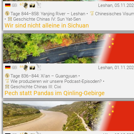
67
Leshan, 05.11.202
Tage 844–858: Yanjing River – Leshan
•
Chinesisches Visu
•
Geschichte Chinas IV: Sun Yat-Sen
Wir sind nicht alleine in Sichuan
66
Leshan, 01.11.202
Tage 836–844: Xi’an – Guangyuan
•
Wie produzieren wir unsere Podcast-Episoden?
•
Geschichte Chinas III: Cixi
Pech statt Pandas im Qinling-Gebirge
65