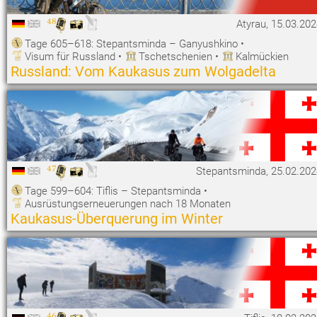
48
Atyrau, 15.03.20
Tage 605–618: Stepantsminda – Ganyushkino
•
Visum für Russland
•
Tschetschenien
•
Kalmückien
Russland: Vom Kaukasus zum Wolgadelta
47
Stepantsminda, 25.02.202
Tage 599–604: Tiflis – Stepantsminda
•
Ausrüstungserneuerungen nach 18 Monaten
Kaukasus-Überquerung im Winter
46