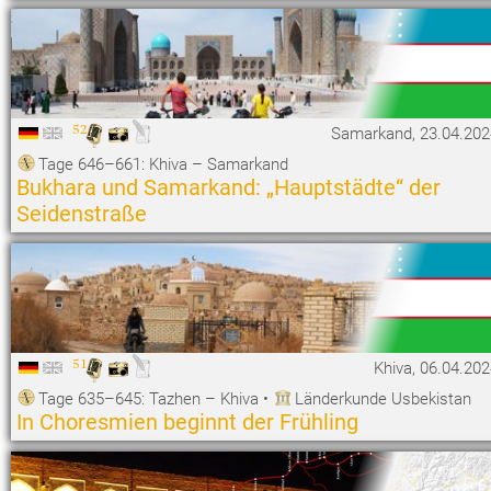
52
Samarkand, 23.04.202
Tage 646–661: Khiva – Samarkand
Bukhara und Samarkand: „Hauptstädte“ der
Seidenstraße
51
Khiva, 06.04.20
Tage 635–645: Tazhen – Khiva
•
Länderkunde Usbekistan
In Choresmien beginnt der Frühling