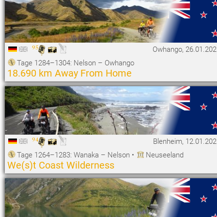
95
Owhango, 26.01.202
Tage 1284–1304: Nelson – Owhango
18.690 km Away From Home
94
Blenheim, 12.01.20
Tage 1264–1283: Wanaka – Nelson
•
Neuseeland
We(s)t Coast Wilderness