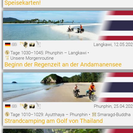
Speisekarten!
79
Langkawi, 12.05.202
Tage 1030–1045: Phunphin – Langkawi
•
Unsere Morgenroutine
Beginn der Regenzeit an der Andamanensee
78
Phunphin, 25.04.20
Tage 1010–1029: Ayutthaya – Phunphin
•
Smaragd-Buddha
Strandcamping am Golf von Thailand