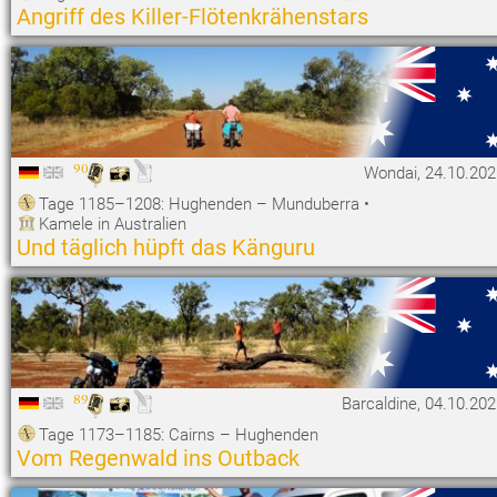
Angriff des Killer-Flötenkrähenstars
90
Wondai, 24.10.202
Tage 1185–1208: Hughenden – Munduberra
•
Kamele in Australien
Und täglich hüpft das Känguru
89
Barcaldine, 04.10.20
Tage 1173–1185: Cairns – Hughenden
Vom Regenwald ins Outback