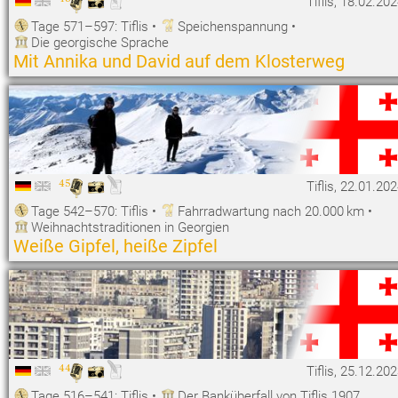
Tiflis, 18.02.20
Tage 571–597: Tiflis
•
Speichenspannung
•
Die georgische Sprache
Mit Annika und David auf dem Klosterweg
45
Tiflis, 22.01.20
Tage 542–570: Tiflis
•
Fahrradwartung nach 20.000 km
•
Weihnachtstraditionen in Georgien
Weiße Gipfel, heiße Zipfel
44
Tiflis, 25.12.20
Tage 516–541: Tiflis
•
Der Banküberfall von Tiflis 1907