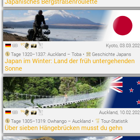
Japanisches Bergstraßenroulette
97
Kyoto, 03.03.20
Tage 1320–1337: Auckland – Toba
•
Geschichte Japans
Japan im Winter: Land der früh untergehenden
Sonne
96
Auckland, 10.02.20
Tage 1305–1319: Owhango – Auckland
•
Tour-Statistik
Über sieben Hängebrücken musst du gehn