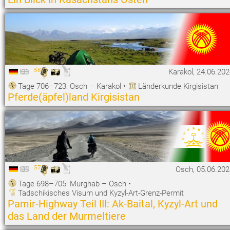
58
Karakol, 24.06.20
Tage 706–723: Osch – Karakol
•
Länderkunde Kirgisistan
Pferde(äpfel)land Kirgisistan
57
Osch, 05.06.202
Tage 698–705: Murghab – Osch
•
Tadschikisches Visum und Kyzyl-Art-Grenz-Permit
Pamir-Highway Teil III: Ak-Baital, Kyzyl-Art und
das Land der Murmeltiere