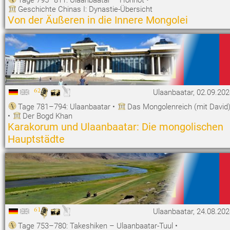
Geschichte Chinas I: Dynastie-Übersicht
Von der Äußeren in die Innere Mongolei
62
Ulaanbaatar, 02.09.20
Tage 781–794: Ulaanbaatar
•
Das Mongolenreich (mit David
•
Der Bogd Khan
Karakorum und Ulaanbaatar: Die mongolischen
Hauptstädte
61
Ulaanbaatar, 24.08.20
Tage 753–780: Takeshiken – Ulaanbaatar-Tuul
•