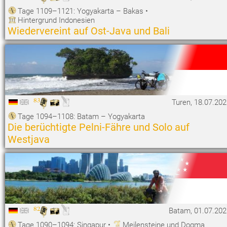
Tage 1109–1121: Yogyakarta – Bakas
•
Hintergrund Indonesien
Wiedervereint auf Ost-Java und Bali
83
Turen, 18.07.20
Tage 1094–1108: Batam – Yogyakarta
Die berüchtigte Pelni-Fähre und Solo auf
Westjava
82
Batam, 01.07.202
Tage 1090–1094: Singapur
•
Meilensteine und Dogma