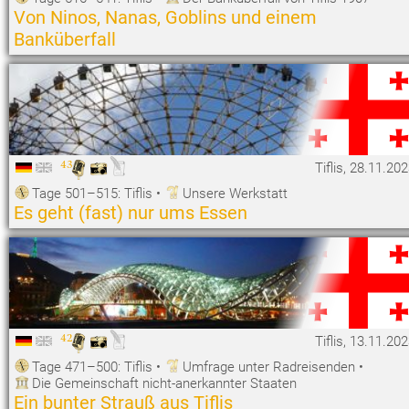
Von Ninos, Nanas, Goblins und einem
Banküberfall
43
Tiflis, 28.11.20
Tage 501–515: Tiflis
•
Unsere Werkstatt
Es geht (fast) nur ums Essen
42
Tiflis, 13.11.20
Tage 471–500: Tiflis
•
Umfrage unter Radreisenden
•
Die Gemeinschaft nicht-anerkannter Staaten
Ein bunter Strauß aus Tiflis